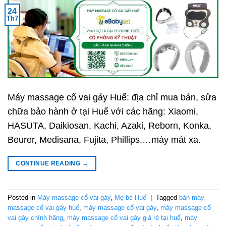
24
Th7
Máy massage cổ vai gáy Huế: địa chỉ mua bán, sửa
chữa bảo hành ở tại Huế với các hãng: Xiaomi,
HASUTA, Daikiosan, Kachi, Azaki, Reborn, Konka,
Beurer, Medisana, Fujita, Phillips,…máy mát xa.
CONTINUE READING
→
Posted in
Máy massage cổ vai gáy
,
Mẹ bé Huế
|
Tagged
bán máy
massage cổ vai gáy huế
,
máy massage cổ vai gáy
,
máy massage cổ
vai gáy chính hãng
,
máy massage cổ vai gáy giá rẻ tại huế
,
máy