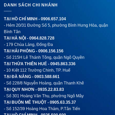
DANH SÁCH CHI NHÁNH
TẠI HỒ CHÍ MINH -
0906.657.104
- Hẻm 20/31 Đường Số 5, phường Bình Hưng Hòa, quận
Bình Tân
TẠI HÀ NỘI -
0964.828.728
- 179 Chùa Láng, Đống Đa
TẠI HẢI PHÒNG -
0906.156.156
- Số 215H Lê Thánh Tông, quận Ngô Quyền
TẠI THỪA THIÊN HUẾ -
0945.863.336
- 10 Kiệt 112 Trường Chinh, TP. Huế
TẠI ĐÀ NẴNG -
0903.588.661
- Số 228/8 Nguyễn Hoàng, quận Thanh Khê
TẠI QUY NHƠN -
0935.22.83.83
- Số 301 Hoàng Văn Thụ, phường Ngô Mây
TẠI BUÔN MÊ THUỘT -
0905.63.35.37
- Số 152/39 Hoàng Hoa Thám, P.Tân Tiến