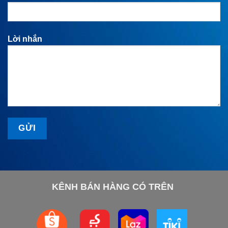
Lời nhắn
KÊNH BÁN HÀNG CÓ TRÊN