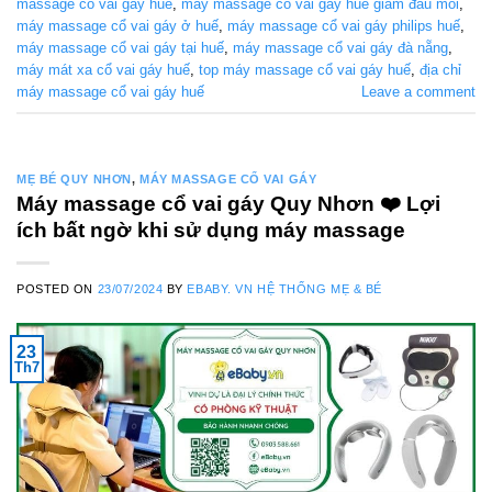
massage cổ vai gáy huế
,
máy massage cổ vai gáy huế giảm đau mỏi
,
máy massage cổ vai gáy ở huế
,
máy massage cổ vai gáy philips huế
,
máy massage cổ vai gáy tại huế
,
máy massage cổ vai gáy đà nẵng
,
máy mát xa cổ vai gáy huế
,
top máy massage cổ vai gáy huế
,
địa chỉ
máy massage cổ vai gáy huế
Leave a comment
MẸ BÉ QUY NHƠN
,
MÁY MASSAGE CỔ VAI GÁY
Máy massage cổ vai gáy Quy Nhơn ❤️️ Lợi
ích bất ngờ khi sử dụng máy massage
POSTED ON
23/07/2024
BY
EBABY. VN HỆ THỐNG MẸ & BÉ
23
Th7