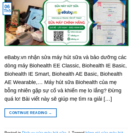
06
Th5
eBaby.vn nhận sửa máy hút sữa và bảo dưỡng các
dòng máy Biohealth EE Classic, Biohealth IE Basic,
Biohealth IE Smart, Biohealth AE Basic, Biohealth
AE Wearable,… Máy hút sữa Biohealth của mẹ
bỗng nhiên gặp sự cố và khiến mẹ lo lắng? Đừng
quá lo! Bài viết này sẽ giúp mẹ tìm ra giải […]
CONTINUE READING
→
Posted in
Dịch vụ sửa máy hút sữa
|
Tagged
bảng giá sửa máy hút