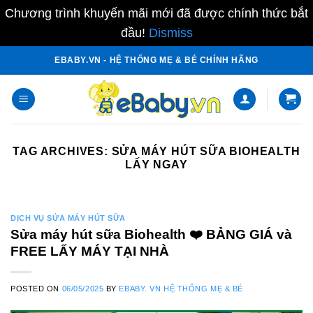
Chương trình khuyến mãi mới đã được chính thức bắt
đầu!
Dismiss
Skip
EBABY.VN - HỆ THỐNG MẸ & BÉ CHÍNH HÃNG
to
content
TAG ARCHIVES:
SỬA MÁY HÚT SỮA BIOHEALTH
LẤY NGAY
DỊCH VỤ SỬA MÁY HÚT SỮA
Sửa máy hút sữa Biohealth ❤️️ BẢNG GIÁ và
FREE LẤY MÁY TẠI NHÀ
POSTED ON
06/05/2025
BY
EBABY. VN HỆ THỐNG MẸ & BÉ