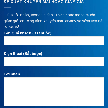
ĐỀ XUẤT KHUYẾN MÃI HOẶC GIẢM GIÁ
Để lại lời nhắn, thông tin cần tư vấn hoặc mong muốn
giảm giá, chương trình khuyến mãi. eBaby sẽ sớm liện hệ
lại mẹ bé!
Tên Quý khách (Bắt buộc)
Điện thoại (Bắt buộc)
Lời nhắn