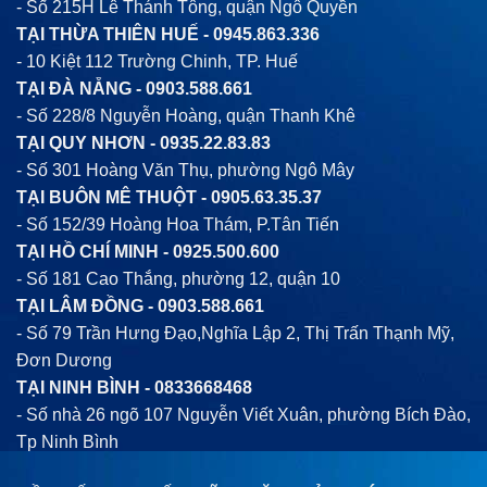
- Số 215H Lê Thánh Tông, quận Ngô Quyền
TẠI THỪA THIÊN HUẾ -
0945.863.336
- 10 Kiệt 112 Trường Chinh, TP. Huế
TẠI ĐÀ NẴNG -
0903.588.661
- Số 228/8 Nguyễn Hoàng, quận Thanh Khê
TẠI QUY NHƠN -
0935.22.83.83
- Số 301 Hoàng Văn Thụ, phường Ngô Mây
TẠI BUÔN MÊ THUỘT -
0905.63.35.37
- Số 152/39 Hoàng Hoa Thám, P.Tân Tiến
TẠI HỒ CHÍ MINH -
0925.500.600
- Số 181 Cao Thắng, phường 12, quận 10
TẠI LÂM ĐỒNG -
0903.588.661
- Số 79 Trần Hưng Đạo,Nghĩa Lập 2, Thị Trấn Thạnh Mỹ,
Đơn Dương
TẠI NINH BÌNH -
0833668468
- Số nhà 26 ngõ 107 Nguyễn Viết Xuân, phường Bích Đào,
Tp Ninh Bình