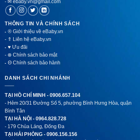
- ✉ ebaby.vn@gmail.com
THÔNG TIN VÀ CHÍNH SÁCH
® Giới thiệu về eBaby.vn
-
-
⇑ Liên hệ eBaby.vn
♥ Ưu đãi
-
-
⊗ Chính sách bảo mật
Θ Chính sách bảo hành
-
DANH SÁCH CHI NHÁNH
TẠI HỒ CHÍ MINH -
0906.657.104
- Hẻm 20/31 Đường Số 5, phường Bình Hưng Hòa, quận
Bình Tân
TẠI HÀ NỘI -
0964.828.728
- 179 Chùa Láng, Đống Đa
TẠI HẢI PHÒNG -
0906.156.156