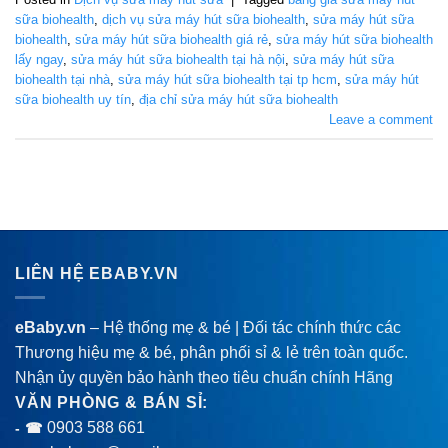
sữa biohealth
,
dịch vụ sửa máy hút sữa biohealth
,
sửa máy hút sữa
biohealth
,
sửa máy hút sữa biohealth giá rẻ
,
sửa máy hút sữa biohealth
lấy ngay
,
sửa máy hút sữa biohealth tại hà nội
,
sửa máy hút sữa
biohealth tại nhà
,
sửa máy hút sữa biohealth tại tp hcm
,
sửa máy hút
sữa biohealth uy tín
,
địa chỉ sửa máy hút sữa biohealth
Leave a comment
LIÊN HỆ EBABY.VN
eBaby.vn
– Hệ thống mẹ & bé | Đối tác chính thức các
Thương hiệu mẹ & bé, phân phối sỉ & lẻ trên toàn quốc.
Nhận ủy quyền bảo hành theo tiêu chuẩn chính Hãng
VĂN PHÒNG & BÁN SỈ:
0903 588 661
- ☎