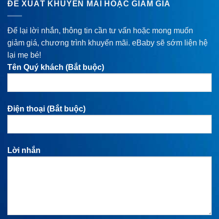
ĐỀ XUẤT KHUYẾN MÃI HOẶC GIẢM GIÁ
Để lại lời nhắn, thông tin cần tư vấn hoặc mong muốn
giảm giá, chương trình khuyến mãi. eBaby sẽ sớm liện hệ
lại mẹ bé!
Tên Quý khách (Bắt buộc)
Điện thoại (Bắt buộc)
Lời nhắn