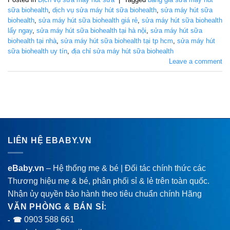
sữa biohealth
,
dịch vụ sửa máy hút sữa biohealth
,
sửa máy hút sữa
biohealth
,
sửa máy hút sữa biohealth giá rẻ
,
sửa máy hút sữa biohealth
lấy ngay
,
sửa máy hút sữa biohealth tại hà nội
,
sửa máy hút sữa
biohealth tại nhà
,
sửa máy hút sữa biohealth tại tp hcm
,
sửa máy hút
sữa biohealth uy tín
,
địa chỉ sửa máy hút sữa biohealth
Leave a comment
LIÊN HỆ EBABY.VN
eBaby.vn
– Hệ thống mẹ & bé | Đối tác chính thức các
Thương hiệu mẹ & bé, phân phối sỉ & lẻ trên toàn quốc.
Nhận ủy quyền bảo hành theo tiêu chuẩn chính Hãng
VĂN PHÒNG & BÁN SỈ:
0903 588 661
- ☎