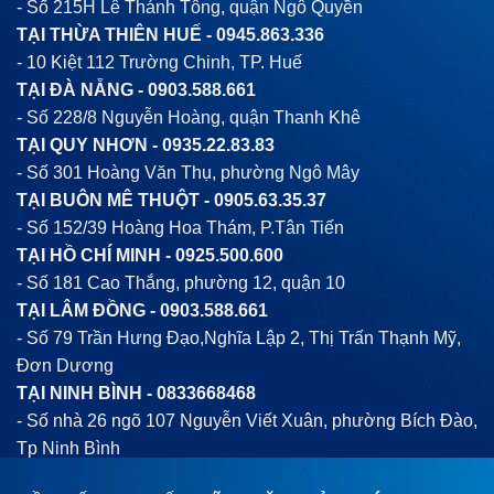
- Số 215H Lê Thánh Tông, quận Ngô Quyền
TẠI THỪA THIÊN HUẾ -
0945.863.336
- 10 Kiệt 112 Trường Chinh, TP. Huế
TẠI ĐÀ NẴNG -
0903.588.661
- Số 228/8 Nguyễn Hoàng, quận Thanh Khê
TẠI QUY NHƠN -
0935.22.83.83
- Số 301 Hoàng Văn Thụ, phường Ngô Mây
TẠI BUÔN MÊ THUỘT -
0905.63.35.37
- Số 152/39 Hoàng Hoa Thám, P.Tân Tiến
TẠI HỒ CHÍ MINH -
0925.500.600
- Số 181 Cao Thắng, phường 12, quận 10
TẠI LÂM ĐỒNG -
0903.588.661
- Số 79 Trần Hưng Đạo,Nghĩa Lập 2, Thị Trấn Thạnh Mỹ,
Đơn Dương
TẠI NINH BÌNH -
0833668468
- Số nhà 26 ngõ 107 Nguyễn Viết Xuân, phường Bích Đào,
Tp Ninh Bình