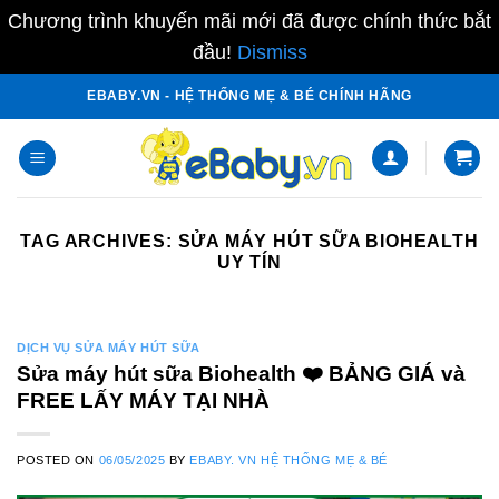
Chương trình khuyến mãi mới đã được chính thức bắt
đầu!
Dismiss
Skip
EBABY.VN - HỆ THỐNG MẸ & BÉ CHÍNH HÃNG
to
content
TAG ARCHIVES:
SỬA MÁY HÚT SỮA BIOHEALTH
UY TÍN
DỊCH VỤ SỬA MÁY HÚT SỮA
Sửa máy hút sữa Biohealth ❤️️ BẢNG GIÁ và
FREE LẤY MÁY TẠI NHÀ
POSTED ON
06/05/2025
BY
EBABY. VN HỆ THỐNG MẸ & BÉ