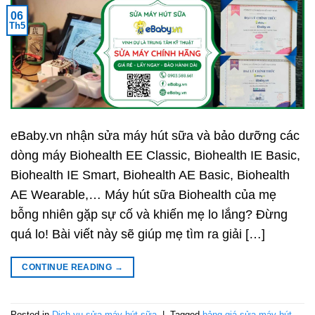
06
Th5
eBaby.vn nhận sửa máy hút sữa và bảo dưỡng các
dòng máy Biohealth EE Classic, Biohealth IE Basic,
Biohealth IE Smart, Biohealth AE Basic, Biohealth
AE Wearable,… Máy hút sữa Biohealth của mẹ
bỗng nhiên gặp sự cố và khiến mẹ lo lắng? Đừng
quá lo! Bài viết này sẽ giúp mẹ tìm ra giải […]
CONTINUE READING
→
Posted in
Dịch vụ sửa máy hút sữa
|
Tagged
bảng giá sửa máy hút