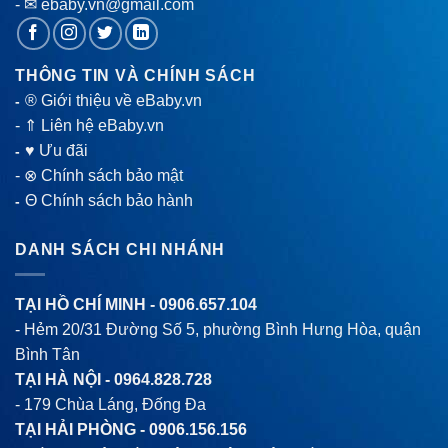
- ✉ ebaby.vn@gmail.com
THÔNG TIN VÀ CHÍNH SÁCH
® Giới thiệu về eBaby.vn
-
-
⇑ Liên hệ eBaby.vn
♥ Ưu đãi
-
-
⊗ Chính sách bảo mật
Θ Chính sách bảo hành
-
DANH SÁCH CHI NHÁNH
TẠI HỒ CHÍ MINH -
0906.657.104
- Hẻm 20/31 Đường Số 5, phường Bình Hưng Hòa, quận
Bình Tân
TẠI HÀ NỘI -
0964.828.728
- 179 Chùa Láng, Đống Đa
TẠI HẢI PHÒNG -
0906.156.156