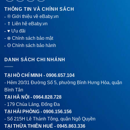
THÔNG TIN VÀ CHÍNH SÁCH
® Giới thiệu về eBaby.vn
-
-
⇑ Liên hệ eBaby.vn
♥ Ưu đãi
-
-
⊗ Chính sách bảo mật
Θ Chính sách bảo hành
-
DANH SÁCH CHI NHÁNH
TẠI HỒ CHÍ MINH -
0906.657.104
- Hẻm 20/31 Đường Số 5, phường Bình Hưng Hòa, quận
Bình Tân
TẠI HÀ NỘI -
0964.828.728
- 179 Chùa Láng, Đống Đa
TẠI HẢI PHÒNG -
0906.156.156
- Số 215H Lê Thánh Tông, quận Ngô Quyền
TẠI THỪA THIÊN HUẾ -
0945.863.336