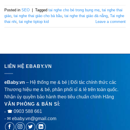
Posted in
SEO
|
Tagged
tai nghe cho bé trong bụng mẹ
,
tai nghe thai
giáo
,
tai nghe thai giáo cho bà bầu
,
tai nghe thai giáo đà nẵng
,
Tai nghe
thai nhi
,
tai nghe tiptop kid
Leave a comment
LIÊN HỆ EBABY.VN
eBaby.vn
– Hệ thống mẹ & bé | Đối tác chính thức các
Thương hiệu mẹ & bé, phân phối sỉ & lẻ trên toàn quốc.
Nhận ủy quyền bảo hành theo tiêu chuẩn chính Hãng
VĂN PHÒNG & BÁN SỈ:
0903 588 661
- ☎
- ✉ ebaby.vn@gmail.com