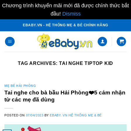
Chương trình khuyến mãi mới đã được chính thức bắt
đầu!
Dismiss
Skip
EBABY.VN - HỆ THỐNG MẸ & BÉ CHÍNH HÃNG
to
content
TAG ARCHIVES:
TAI NGHE TIPTOP KID
MẸ BÉ HẢI PHÒNG
Tai nghe cho bà bầu Hải Phòng❤️️5 cảm nhận
từ các mẹ đã dùng
POSTED ON
07/04/2023
BY
EBABY. VN HỆ THỐNG MẸ & BÉ