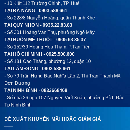
- 10 Kiệt 112 Trường Chinh, TP. Huế
TẠI ĐÀ NẴNG -
0903.588.661
- Số 228/8 Nguyễn Hoàng, quận Thanh Khê
TẠI QUY NHƠN -
0935.22.83.83
- Số 301 Hoàng Văn Thụ, phường Ngô Mây
TẠI BUÔN MÊ THUỘT -
0905.63.35.37
- Số 152/39 Hoàng Hoa Thám, P.Tân Tiến
TẠI HỒ CHÍ MINH -
0925.500.600
- Số 181 Cao Thắng, phường 12, quận 10
TẠI LÂM ĐỒNG -
0903.588.661
- Số 79 Trần Hưng Đạo,Nghĩa Lập 2, Thị Trấn Thạnh Mỹ,
Đơn Dương
TẠI NINH BÌNH -
0833668468
- Số nhà 26 ngõ 107 Nguyễn Viết Xuân, phường Bích Đào,
Tp Ninh Bình
ĐỀ XUẤT KHUYẾN MÃI HOẶC GIẢM GIÁ