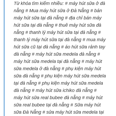
Từ khóa tìm kiếm nhiều: # máy hút sữa ở đà
nẵng # Mua máy hút sữa ở Đà Nẵng # bán
máy hút sữa tại đà nẵng # địa chỉ bán máy
hút sữa tại đà nẵng # thuê máy hút sữa đà
nẵng # thanh lý máy hút sữa tại đà nẵng #
thanh lý máy hút sữa tại đà nẵng # mua máy
hút sữa cũ tại đà nẵng # áo hút sữa rảnh tay
đà nẵng # máy hút sữa medela đà nẵng #
máy hút sữa medela tại đà nẵng # máy hút
sữa medela ở đà nẵng # phụ kiện máy hút
sữa đà nẵng # phụ kiện máy hút sữa medela
tại đà nẵng # phụ kiện máy hút sữa medela
đà nẵng # máy hút sữa ichiko đà nẵng #
máy hút sữa real bubee đà nẵng # máy hút
sữa real bubee tại đà nẵng # Sữa máy hút
sữa Đà Nẵng # sửa máy hút sữa medela tại