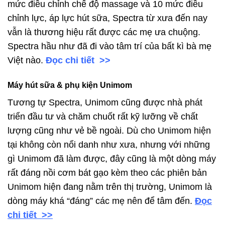
mức điều chỉnh chế độ massage và 10 mức điều
chỉnh lực, áp lực hút sữa, Spectra từ xưa đến nay
vẫn là thương hiệu rất được các mẹ ưa chuộng.
Spectra hầu như đã đi vào tâm trí của bất kì bà mẹ
Việt nào.
Đọc chi tiết >>
Máy hút sữa & phụ kiện Unimom
Tương tự Spectra, Unimom cũng được nhà phát
triển đầu tư và chăm chuốt rất kỹ lưỡng về chất
lượng cũng như vẻ bề ngoài. Dù cho Unimom hiện
tại không còn nổi danh như xưa, nhưng với những
gì Unimom đã làm được, đây cũng là một dòng máy
rất đáng nồi cơm bát gạo kèm theo các phiên bản
Unimom hiện đang nằm trên thị trường, Unimom là
dòng máy khá “đáng” các mẹ nên để tâm đến.
Đ
ọc
chi tiết >>