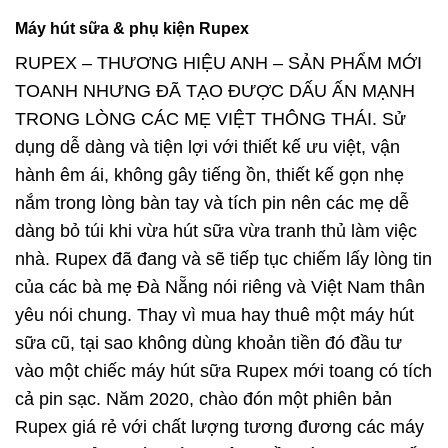
Máy hút sữa & phụ kiện Rupex
RUPEX – THƯƠNG HIỆU ANH – SẢN PHẨM MỚI
TOANH NHƯNG ĐÃ TẠO ĐƯỢC DẤU ẤN MẠNH
TRONG LÒNG CÁC MẸ VIỆT THÔNG THÁI. Sử
dụng dễ dàng và tiện lợi với thiết kế ưu việt, vận
hành êm ái, không gây tiếng ồn, thiết kế gọn nhẹ
nắm trong lòng bàn tay và tích pin nên các mẹ dễ
dàng bỏ túi khi vừa hút sữa vừa tranh thủ làm việc
nhà. Rupex đã đang và sẽ tiếp tục chiếm lấy lòng tin
của các bà mẹ Đà Nẵng nói riêng và Việt Nam thân
yêu nói chung. Thay vì mua hay thuê một máy hút
sữa cũ, tại sao không dùng khoản tiền đó đầu tư
vào một chiếc máy hút sữa Rupex mới toang có tích
cả pin sạc. Năm 2020, chào đón một phiên bản
Rupex giá rẻ với chất lượng tương đương các máy