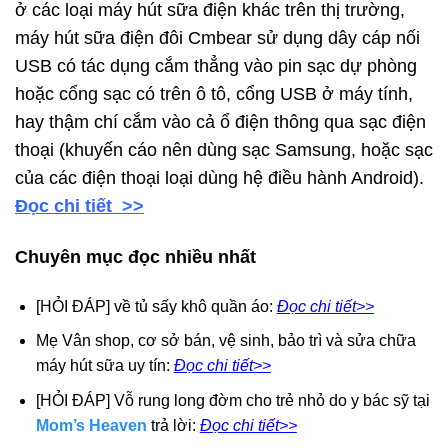
ở các loại máy hút sữa điện khác trên thị trường,
máy hút sữa điện đôi Cmbear sử dụng dây cáp nối
USB có tác dụng cắm thẳng vào pin sạc dự phòng
hoặc cổng sạc có trên ô tô, cổng USB ở máy tính,
hay thậm chí cắm vào cả ổ điện thông qua sạc điện
thoại (khuyến cáo nên dùng sạc Samsung, hoặc sạc
của các điện thoại loại dùng hệ điều hành Android).
Đọc chi tiết >>
Chuyên mục đọc nhiều nhất
[HỎI ĐÁP] về tủ sấy khô quần áo:
Đọc chi tiết>>
Mẹ Vân shop, cơ sở bán, vệ sinh, bảo trì và sửa chữa
máy hút sữa uy tín:
Đọc chi tiết>>
[HỎI ĐÁP] Vỗ rung long đờm cho trẻ nhỏ do y bác sỹ tại
Mom’s Heaven
trả lời:
Đọc chi tiết>>