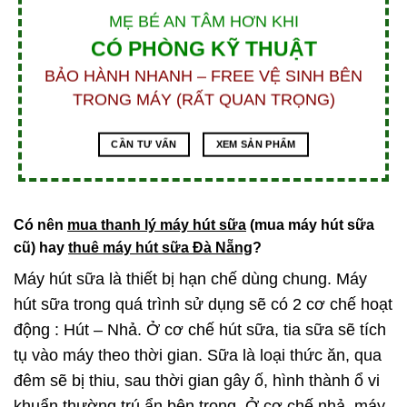
MẸ BÉ AN TÂM HƠN KHI
CÓ PHÒNG KỸ THUẬT
BẢO HÀNH NHANH – FREE VỆ SINH BÊN
TRONG MÁY (RẤT QUAN TRỌNG)
CẦN TƯ VẤN
XEM SẢN PHẨM
Có nên
mua thanh lý máy hút sữa
(mua máy hút sữa
cũ) hay
thuê máy hút sữa Đà Nẵng
?
Máy hút sữa là thiết bị hạn chế dùng chung. Máy
hút sữa trong quá trình sử dụng sẽ có 2 cơ chế hoạt
động : Hút – Nhả. Ở cơ chế hút sữa, tia sữa sẽ tích
tụ vào máy theo thời gian. Sữa là loại thức ăn, qua
đêm sẽ bị thiu, sau thời gian gây ố, hình thành ổ vi
khuẩn thường trú ẩn bên trong. Ở cơ chế nhả, máy