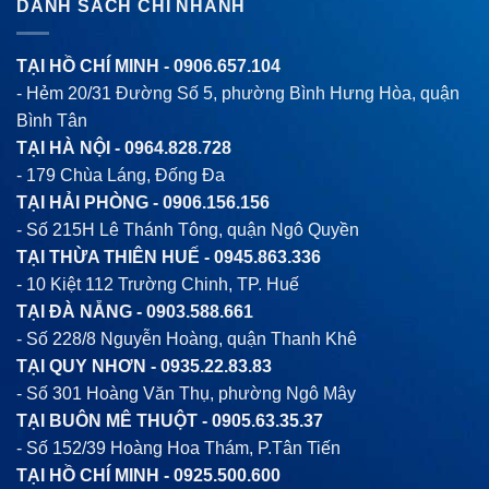
DANH SÁCH CHI NHÁNH
TẠI HỒ CHÍ MINH -
0906.657.104
- Hẻm 20/31 Đường Số 5, phường Bình Hưng Hòa, quận
Bình Tân
TẠI HÀ NỘI -
0964.828.728
- 179 Chùa Láng, Đống Đa
TẠI HẢI PHÒNG -
0906.156.156
- Số 215H Lê Thánh Tông, quận Ngô Quyền
TẠI THỪA THIÊN HUẾ -
0945.863.336
- 10 Kiệt 112 Trường Chinh, TP. Huế
TẠI ĐÀ NẴNG -
0903.588.661
- Số 228/8 Nguyễn Hoàng, quận Thanh Khê
TẠI QUY NHƠN -
0935.22.83.83
- Số 301 Hoàng Văn Thụ, phường Ngô Mây
TẠI BUÔN MÊ THUỘT -
0905.63.35.37
- Số 152/39 Hoàng Hoa Thám, P.Tân Tiến
TẠI HỒ CHÍ MINH -
0925.500.600