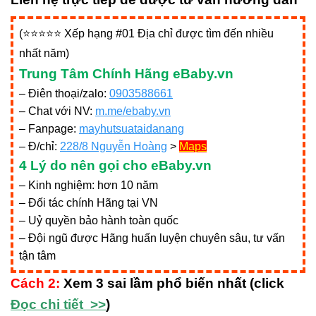
(⭐⭐⭐⭐⭐ Xếp hạng #01 Địa chỉ được tìm đến nhiều
nhất năm)
Trung Tâm Chính Hãng eBaby.vn
– Điên thoại/zalo:
0903588661
– Chat với NV:
m.me/ebaby.vn
– Fanpage:
mayhutsuataidanang
– Đ/chỉ:
228/8 Nguyễn Hoàng
>
Maps
4 Lý do nên gọi cho eBaby.vn
– Kinh nghiệm: hơn 10 năm
– Đối tác chính Hãng tại VN
– Uỷ quyền bảo hành toàn quốc
– Đội ngũ được Hãng huấn luyện chuyên sâu, tư vấn
tận tâm
Cách 2:
Xem 3 sai lầm phổ biến nhất (click
Đọc chi tiết >>
)