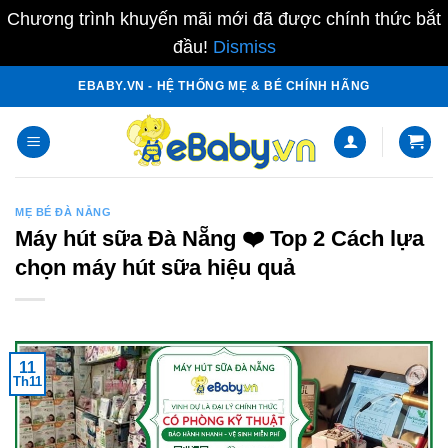
Chương trình khuyến mãi mới đã được chính thức bắt
đầu!
Dismiss
Skip
EBABY.VN - HỆ THỐNG MẸ & BÉ CHÍNH HÃNG
to
content
MẸ BÉ ĐÀ NẴNG
Máy hút sữa Đà Nẵng ❤️️ Top 2 Cách lựa
chọn máy hút sữa hiệu quả
11
Th11