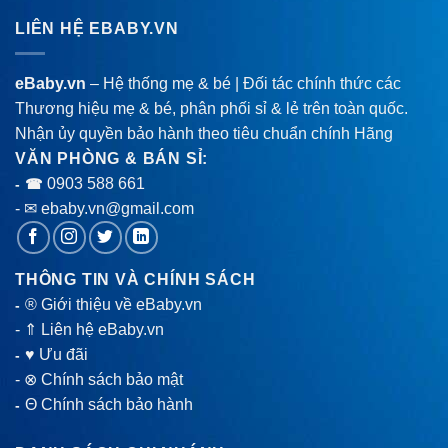
LIÊN HỆ EBABY.VN
eBaby.vn
– Hệ thống mẹ & bé | Đối tác chính thức các
Thương hiệu mẹ & bé, phân phối sỉ & lẻ trên toàn quốc.
Nhận ủy quyền bảo hành theo tiêu chuẩn chính Hãng
VĂN PHÒNG & BÁN SỈ:
0903 588 661
- ☎
- ✉ ebaby.vn@gmail.com
THÔNG TIN VÀ CHÍNH SÁCH
® Giới thiệu về eBaby.vn
-
-
⇑ Liên hệ eBaby.vn
♥ Ưu đãi
-
-
⊗ Chính sách bảo mật
Θ Chính sách bảo hành
-