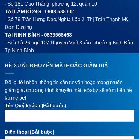
- Số 181 Cao Thắng, phường 12, quận 10
TẠI LÂM ĐỒNG -
0903.588.661
- Số 79 Trần Hưng Đạo,Nghĩa Lập 2, Thị Trấn Thạnh Mỹ,
Đơn Dương
TẠI NINH BÌNH -
0833668468
- Số nhà 26 ngõ 107 Nguyễn Viết Xuân, phường Bích Đào,
Tp Ninh Bình
ĐỀ XUẤT KHUYẾN MÃI HOẶC GIẢM GIÁ
Để lại lời nhắn, thông tin cần tư vấn hoặc mong muốn
giảm giá, chương trình khuyến mãi. eBaby sẽ sớm liện hệ
lại mẹ bé!
Tên Quý khách (Bắt buộc)
Điện thoại (Bắt buộc)