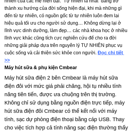
nhiên của các mẹ hiện đại. “Tự nhiên là nhất” đang trở
thành xu hướng của đời sống hiện đại, khi mà những gì
đến từ tự nhiên, có nguồn gốc từ tự nhiên luôn đem lại
hiệu quả tối ưu cho người sử dụng… Không dừng lại ở
lĩnh vực dinh dưỡng, làm đẹp… các nhà khoa học ở nhiều
lĩnh vực khác cũng tích cực nghiên cứu để cho ra đời
những giải pháp dựa trên nguyên lý TỰ NHIÊN phục vụ
cuộc sống và cải thiện sức khỏe con người.
Đọc chi tiết
>>
Máy hút sữa & phụ kiện Cmbear
Máy hút sữa điện 2 bên Cmbear là máy hút sữa
điện đôi với mức giá phải chăng, hội tụ nhiều tính
năng tiên tiến, được ưa chuộng trên thị trường.
Không chỉ sử dụng bằng nguồn điện trực tiếp, máy
hút sữa điện đôi Cmbear có thể kết nối với máy
tính, sạc dự phòng điện thoại bằng cáp USB. Thay
cho việc tích hợp cả tính năng sạc điện thường thấy