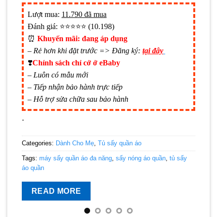
Lượt mua:
11.790 đã mua
Đánh giá: ⭐⭐⭐⭐⭐ (10.198)
‍️⏰
Khuyến mãi: đang áp dụng
– Rẻ hơn khi đặt trước => Đăng ký:
tại đây
❣️
Chính sách chỉ cở ở eBaby
– Luôn có mẫu mới
– Tiếp nhận bảo hành trực tiếp
– Hỗ trợ sửa chữa sau bảo hành
.
Categories:
Dành Cho Mẹ
,
Tủ sấy quần áo
Tags:
máy sấy quần áo đa năng
,
sấy nóng áo quần
,
tủ sấy
áo quần
READ MORE