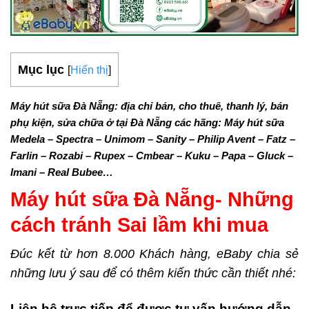
Mục lục
[
Hiển thị
]
Máy hút sữa Đà Nẵng: địa chỉ bán, cho thuê, thanh lý, bán
phụ kiện, sửa chữa ở tại Đà Nẵng các hãng: Máy hút sữa
Medela – Spectra – Unimom – Sanity – Philip Avent – Fatz –
Farlin – Rozabi – Rupex – Cmbear – Kuku – Papa – Gluck –
Imani – Real Bubee…
Máy hút sữa
Đà Nẵng- Những
cách tránh Sai lầm khi mua
Đúc kết từ hơn 8.000 Khách hàng, eBaby chia sẻ
những lưu ý sau để có thêm kiến thức cần thiết nhé:
Liên hệ trực tiếp để được tư vấn hướng dẫn