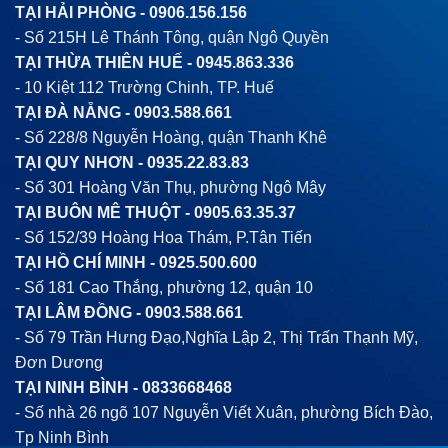
TẠI HẢI PHÒNG -
0906.156.156
- Số 215H Lê Thánh Tông, quận Ngô Quyền
TẠI THỪA THIÊN HUẾ -
0945.863.336
- 10 Kiệt 112 Trường Chinh, TP. Huế
TẠI ĐÀ NẴNG -
0903.588.661
- Số 228/8 Nguyễn Hoàng, quận Thanh Khê
TẠI QUY NHƠN -
0935.22.83.83
- Số 301 Hoàng Văn Thụ, phường Ngô Mây
TẠI BUÔN MÊ THUỘT -
0905.63.35.37
- Số 152/39 Hoàng Hoa Thám, P.Tân Tiến
TẠI HỒ CHÍ MINH -
0925.500.600
- Số 181 Cao Thắng, phường 12, quận 10
TẠI LÂM ĐỒNG -
0903.588.661
- Số 79 Trần Hưng Đạo,Nghĩa Lập 2, Thị Trấn Thạnh Mỹ,
Đơn Dương
TẠI NINH BÌNH -
0833668468
- Số nhà 26 ngõ 107 Nguyễn Viết Xuân, phường Bích Đào,
Tp Ninh Bình