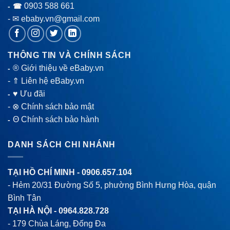
0903 588 661
- ☎
- ✉ ebaby.vn@gmail.com
THÔNG TIN VÀ CHÍNH SÁCH
® Giới thiệu về eBaby.vn
-
-
⇑ Liên hệ eBaby.vn
♥ Ưu đãi
-
-
⊗ Chính sách bảo mật
Θ Chính sách bảo hành
-
DANH SÁCH CHI NHÁNH
TẠI HỒ CHÍ MINH -
0906.657.104
- Hẻm 20/31 Đường Số 5, phường Bình Hưng Hòa, quận
Bình Tân
TẠI HÀ NỘI -
0964.828.728
- 179 Chùa Láng, Đống Đa