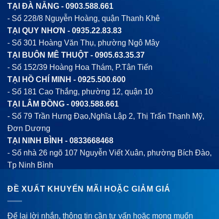
TẠI ĐÀ NẴNG -
0903.588.661
- Số 228/8 Nguyễn Hoàng, quận Thanh Khê
TẠI QUY NHƠN -
0935.22.83.83
- Số 301 Hoàng Văn Thụ, phường Ngô Mây
TẠI BUÔN MÊ THUỘT -
0905.63.35.37
- Số 152/39 Hoàng Hoa Thám, P.Tân Tiến
TẠI HỒ CHÍ MINH -
0925.500.600
- Số 181 Cao Thắng, phường 12, quận 10
TẠI LÂM ĐỒNG -
0903.588.661
- Số 79 Trần Hưng Đạo,Nghĩa Lập 2, Thị Trấn Thạnh Mỹ,
Đơn Dương
TẠI NINH BÌNH -
0833668468
- Số nhà 26 ngõ 107 Nguyễn Viết Xuân, phường Bích Đào,
Tp Ninh Bình
ĐỀ XUẤT KHUYẾN MÃI HOẶC GIẢM GIÁ
Để lại lời nhắn, thông tin cần tư vấn hoặc mong muốn