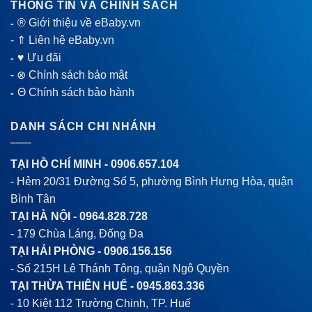
THÔNG TIN VÀ CHÍNH SÁCH
® Giới thiệu về eBaby.vn
-
-
⇑ Liên hệ eBaby.vn
♥ Ưu đãi
-
-
⊗ Chính sách bảo mật
Θ Chính sách bảo hành
-
DANH SÁCH CHI NHÁNH
TẠI HỒ CHÍ MINH -
0906.657.104
- Hẻm 20/31 Đường Số 5, phường Bình Hưng Hòa, quận
Bình Tân
TẠI HÀ NỘI -
0964.828.728
- 179 Chùa Láng, Đống Đa
TẠI HẢI PHÒNG -
0906.156.156
- Số 215H Lê Thánh Tông, quận Ngô Quyền
TẠI THỪA THIÊN HUẾ -
0945.863.336
- 10 Kiệt 112 Trường Chinh, TP. Huế