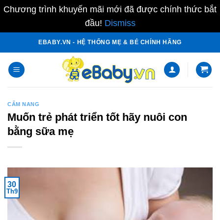
Chương trình khuyến mãi mới đã được chính thức bắt
đầu!
Dismiss
Skip
EBABY.VN - HỆ THỐNG MẸ & BÉ CHÍNH HÃNG
to
content
CẨM NANG
Muốn trẻ phát triển tốt hãy nuôi con
bằng sữa mẹ
30
Th9