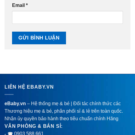
Email
*
LIÊN HỆ EBABY.VN
eBaby.vn
– Hệ thống mẹ & bé | Đối tác chính thức các
Thương hiệu mẹ & bé, phân phối sỉ & lẻ trên toàn quốc.
Nhận ủy quyền bảo hành theo tiêu chuẩn chính Hãng
VĂN PHÒNG & BÁN SỈ:
0903 588 661
- ☎