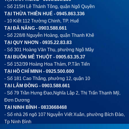
- Số 215H Lê Thánh Tông, quận Ngô Quyền
TẠI THỪA THIÊN HUẾ -
0945.863.336
- 10 Kiệt 112 Trường Chinh, TP. Huế
TẠI ĐÀ NẴNG -
0903.588.661
- Số 228/8 Nguyễn Hoàng, quận Thanh Khê
TẠI QUY NHƠN -
0935.22.83.83
- Số 301 Hoàng Văn Thụ, phường Ngô Mây
TẠI BUÔN MÊ THUỘT -
0905.63.35.37
- Số 152/39 Hoàng Hoa Thám, P.Tân Tiến
TẠI HỒ CHÍ MINH -
0925.500.600
- Số 181 Cao Thắng, phường 12, quận 10
TẠI LÂM ĐỒNG -
0903.588.661
- Số 79 Trần Hưng Đạo,Nghĩa Lập 2, Thị Trấn Thạnh Mỹ,
Đơn Dương
TẠI NINH BÌNH -
0833668468
- Số nhà 26 ngõ 107 Nguyễn Viết Xuân, phường Bích Đào,
Tp Ninh Bình