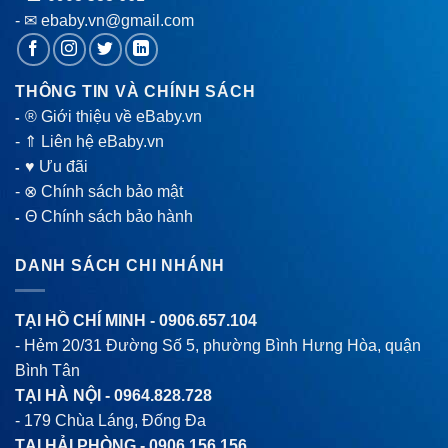
- ✉ ebaby.vn@gmail.com
THÔNG TIN VÀ CHÍNH SÁCH
® Giới thiệu về eBaby.vn
-
-
⇑ Liên hệ eBaby.vn
♥ Ưu đãi
-
-
⊗ Chính sách bảo mật
Θ Chính sách bảo hành
-
DANH SÁCH CHI NHÁNH
TẠI HỒ CHÍ MINH -
0906.657.104
- Hẻm 20/31 Đường Số 5, phường Bình Hưng Hòa, quận
Bình Tân
TẠI HÀ NỘI -
0964.828.728
- 179 Chùa Láng, Đống Đa
TẠI HẢI PHÒNG -
0906.156.156