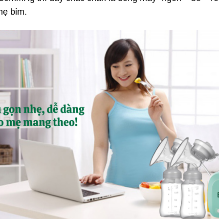
mẹ bỉm.