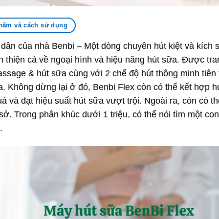
hẩm và cách sử dụng
dân của nhà Benbi – Một dòng chuyên hút kiệt và kích 
thiện cả về ngoại hình và hiệu năng hút sữa. Được tra
sage & hút sữa cùng với 2 chế độ hút thông minh tiên ti
a. Không dừng lại ở đó, Benbi Flex còn có thể kết hợp hú
 và đạt hiệu suất hút sữa vượt trội. Ngoài ra, còn có t
sở. Trong phân khúc dưới 1 triệu, có thể nói tìm một 
ó.