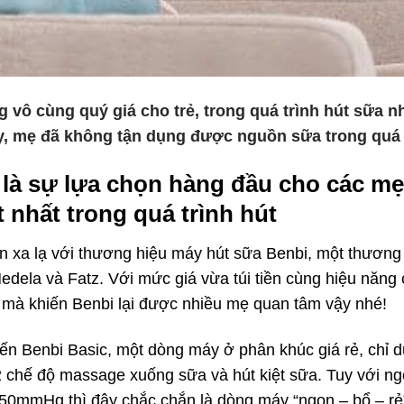
vô cùng quý giá cho trẻ, trong quá trình hút sữa 
y, mẹ đã không tận dụng được nguồn sữa trong quá t
là sự lựa chọn hàng đầu cho các mẹ
nhất trong quá trình hút
xa lạ với thương hiệu máy hút sữa Benbi, một thương h
Medela và Fatz. Với mức giá vừa túi tiền cùng hiệu năn
 mà khiến Benbi lại được nhiều mẹ quan tâm vậy nhé!
ến Benbi Basic, một dòng máy ở phân khúc giá rẻ, chỉ 
 chế độ massage xuống sữa và hút kiệt sữa. Tuy với ng
 450mmHg thì đây chắc chắn là dòng máy “ngon – bổ – rẻ”