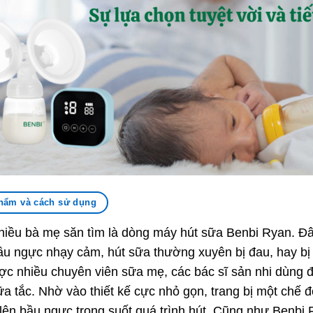
hẩm và cách sử dụng
ều bà mẹ săn tìm là dòng máy hút sữa Benbi Ryan. Đâ
u ngực nhạy cảm, hút sữa thường xuyên bị đau, hay bị
c nhiều chuyên viên sữa mẹ, các bác sĩ sản nhi dùng để 
ữa tắc. Nhờ vào thiết kế cực nhỏ gọn, trang bị một chế 
 lên bầu ngực trong suốt quá trình hút. Cũng như Benbi 