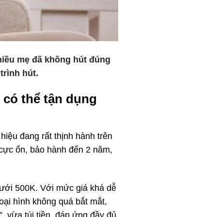
nhiều mẹ đã không hút đúng
rình hút.
 có thể tận dụng
iệu đang rất thịnh hành trên
g cực ổn, bảo hành đến 2 năm,
dưới 500K. Với mức giá khá dễ
oại hình không quá bắt mắt,
, vừa túi tiền, đáp ứng đầy đủ