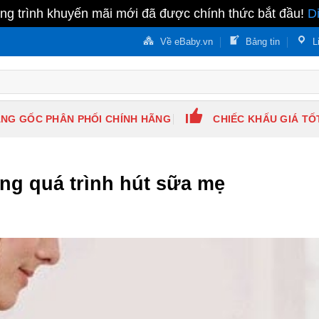
g trình khuyến mãi mới đã được chính thức bắt đầu!
D
Về eBaby.vn
Bảng tin
L
NG GỐC PHÂN PHỐI CHÍNH HÃNG
CHIẾC KHẤU GIÁ TỐ
ong quá trình hút sữa mẹ