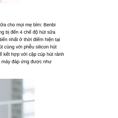
sữa cho mọi mẹ bỉm: Benbi
ng bị đến 4 chế độ hút sữa
ến nhất ở thời điểm hiện tại
t cùng với phễu silicon hút
hể kết hợp với cặp cúp hút rảnh
con máy đáp ứng được như