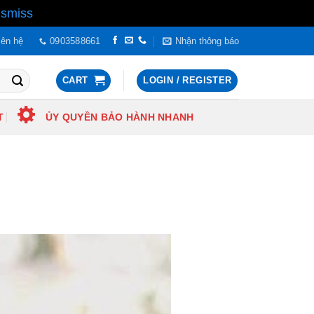
ismiss
iên hệ
0903588661
Nhận thông báo
CART
LOGIN / REGISTER
T
ỦY QUYỀN BẢO HÀNH NHANH