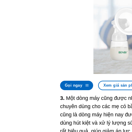
Gọi ngay
Xem giá sản p
3.
Một dòng máy cũng được nhi
chuyên dùng cho các mẹ có bầ
cũng là dòng máy hiện nay đượ
dùng hút kiệt và xử lý lượng s
rất hiệu quả, giúp giảm áp lực