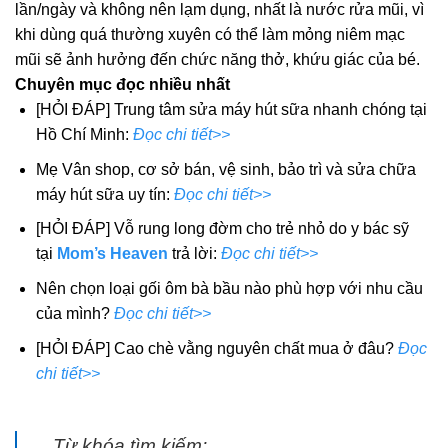
lần/ngày và không nên lạm dụng, nhất là nước rửa mũi, vì
khi dùng quá thường xuyên có thể làm mỏng niêm mạc
mũi sẽ ảnh hưởng đến chức năng thở, khứu giác của bé.
Chuyên mục đọc nhiều nhất
[HỎI ĐÁP] Trung tâm sửa máy hút sữa nhanh chóng tại
Hồ Chí Minh:
Đọc chi tiết>>
Mẹ Vân shop, cơ sở bán, vệ sinh, bảo trì và sửa chữa
máy hút sữa uy tín:
Đọc chi tiết>>
[HỎI ĐÁP] Vỗ rung long đờm cho trẻ nhỏ do y bác sỹ
tại
Mom’s Heaven
trả lời:
Đọc chi tiết>>
Nên chọn loại gối ôm bà bầu nào phù hợp với nhu cầu
của mình?
Đọc chi tiết>>
[HỎI ĐÁP] Cao chè vằng nguyên chất mua ở đâu?
Đọc
chi tiết>>
Từ khóa tìm kiếm: