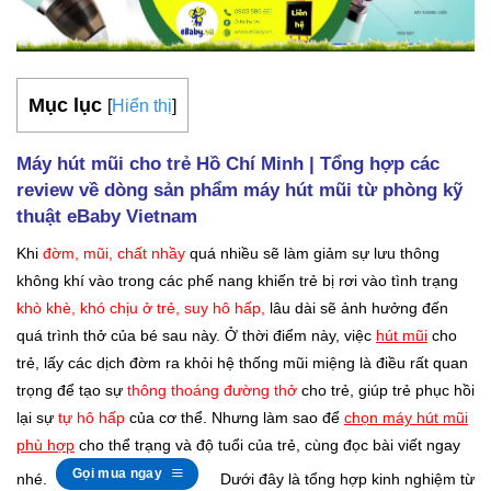
Mục lục
[
Hiển thị
]
Máy hút mũi cho trẻ Hồ Chí Minh | Tổng hợp các
review về dòng sản phẩm máy hút mũi từ phòng kỹ
thuật eBaby Vietnam
Khi
đờm, mũi, chất nhầy
quá nhiều sẽ làm giảm sự lưu thông
không khí vào trong các phế nang khiến trẻ bị rơi vào tình trạng
khò khè, khó chịu ở trẻ, suy hô hấp,
lâu dài sẽ ảnh hưởng đến
quá trình thở của bé sau này. Ở thời điểm này, việc
hút mũi
cho
trẻ, lấy các dịch đờm ra khỏi hệ thống mũi miệng là điều rất quan
trọng để tạo sự
thông thoáng đường thở
cho trẻ, giúp trẻ phục hồi
lại sự
tự hô hấp
của cơ thể. Nhưng làm sao để
chọn máy hút mũi
phù hợp
cho thể trạng và độ tuổi của trẻ, cùng đọc bài viết ngay
Gọi mua ngay
nhé.
Dưới đây là tổng hợp kinh nghiệm từ