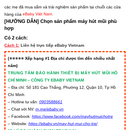
các mẹ đã mua sắm và trải nghiệm sản phẩm tại chuỗi các cửa
hàng của
eBaby Việt Nam.
[HƯỚNG DẪN] Chọn sản phẩm máy hút mũi phù
hợp
Có 2 cách:
Cách 1:
Liên hệ trực tiếp eBaby Vietnam
(⭐⭐⭐⭐⭐ Xếp hạng #1 Địa chỉ được tìm đến nhiều nhất
năm)
TRUNG TÂM BẢO HÀNH THIẾT BỊ MÁY HÚT MŨI
HỒ
CHÍ MINH – CÔNG TY EBABY VIETNAM
– Địa chỉ: Số 181 Cao Thắng, Phường 12, Quận 10, Tp Hồ
Chí Minh
– Hotline tư vấn:
0903588661
– Chat với NV:
m.me/ebaby.vn
– Facebook:
https://www.facebook.com/mayhutmuichotre
– Website
:
https://ebaby.vn/may-hut-mui-cho-tre/