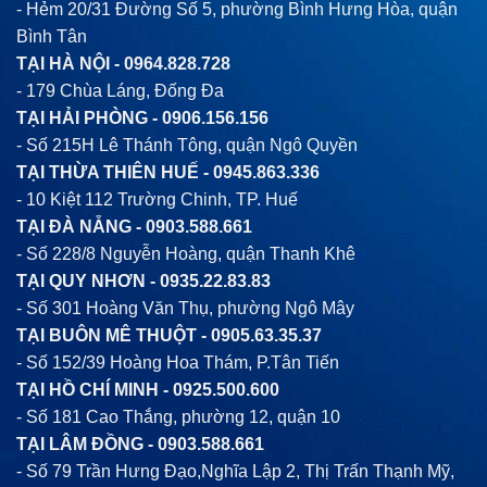
- Hẻm 20/31 Đường Số 5, phường Bình Hưng Hòa, quận
Bình Tân
TẠI HÀ NỘI -
0964.828.728
- 179 Chùa Láng, Đống Đa
TẠI HẢI PHÒNG -
0906.156.156
- Số 215H Lê Thánh Tông, quận Ngô Quyền
TẠI THỪA THIÊN HUẾ -
0945.863.336
- 10 Kiệt 112 Trường Chinh, TP. Huế
TẠI ĐÀ NẴNG -
0903.588.661
- Số 228/8 Nguyễn Hoàng, quận Thanh Khê
TẠI QUY NHƠN -
0935.22.83.83
- Số 301 Hoàng Văn Thụ, phường Ngô Mây
TẠI BUÔN MÊ THUỘT -
0905.63.35.37
- Số 152/39 Hoàng Hoa Thám, P.Tân Tiến
TẠI HỒ CHÍ MINH -
0925.500.600
- Số 181 Cao Thắng, phường 12, quận 10
TẠI LÂM ĐỒNG -
0903.588.661
- Số 79 Trần Hưng Đạo,Nghĩa Lập 2, Thị Trấn Thạnh Mỹ,