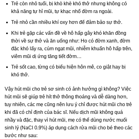
Trẻ còn nhỏ tuổi, bị khò khè khó thở nhưng không có
khả năng tự hỉ mũi, tự khạc nhổ đờm ra ngoài.
Trẻ nhỏ cần nhiều khí oxy hơn để đảm bảo sự thở.
Khi trẻ gặp các vấn đề về hô hấp gây khó khăn đồng
thời về sự thở và ăn uống như: Ho có đờm xanh, đờm
đặc khó lấy ra, cúm ngạt mũi, nhiễm khuẩn hô hấp trên,
viêm mũi dị ứng tăng tiết đờm…
Trẻ sốt cao, từng có biểu hiện hôn mê, co giật hay bị
khó thở.
Vậy hút mũi cho trẻ sơ sinh có ảnh hưởng gì không? Việc
hút mũi sẽ giúp trẻ hít thở thông thoáng và dễ dàng hơn,
tuy nhiên, các mẹ cũng nên lưu ý chỉ được hút mũi cho trẻ
khi đã có chỉ định của bác sĩ. Nếu dịch mũi không quá
nhầy và đặc, thay vì hút mũi, mẹ có thể dùng nước muối
sinh lý (NaCl 0.9%) áp dụng cách rửa mũi cho bé theo các
bước như sau: