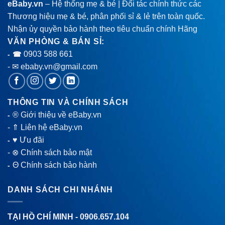
eBaby.vn
– Hệ thống mẹ & bé | Đối tác chính thức các
Thương hiệu mẹ & bé, phân phối sỉ & lẻ trên toàn quốc.
Nhận ủy quyền bảo hành theo tiêu chuẩn chính Hãng
VĂN PHÒNG & BÁN SỈ:
0903 588 661
- ☎
- ✉ ebaby.vn@gmail.com
THÔNG TIN VÀ CHÍNH SÁCH
® Giới thiệu về eBaby.vn
-
-
⇑ Liên hệ eBaby.vn
♥ Ưu đãi
-
-
⊗ Chính sách bảo mật
Θ Chính sách bảo hành
-
DANH SÁCH CHI NHÁNH
TẠI HỒ CHÍ MINH -
0906.657.104