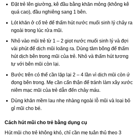
Đặt trẻ lên giường, kê đầu bằng khăn mỏng (không kê
quá cao), đầu nghiêng sang 1 bên.
Lót khăn ở cổ trẻ để thấm hút nước muối sinh lý chảy ra
ngoài trong lúc rửa mũi.
Nhỏ vào mũi trẻ từ 1 – 2 giọt nước muối sinh lý và đợi
vài phút để dịch mũi loãng ra. Dùng tăm bông để thấm
hút dịch bên trong mũi của trẻ. Nhỏ và thấm hút tương
tự với bên mũi còn lại.
Bước trên có thể cần lặp lại 2 – 4 lần vì dịch mũi còn ứ
đọng bên trong. Mẹ cần cẩn thận để tránh làm xây xước
niêm mạc mũi của trẻ dẫn đến chảy máu.
Dùng khăn mềm lau nhẹ nhàng ngoài lỗ mũi và loại bỏ
gỉ mũi cho bé.
Cách hút mũi cho trẻ bằng dụng cụ
Hút mũi cho trẻ không khó, chỉ cần mẹ tuân thủ theo 3