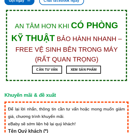
Gọi ngay
Chat facebook ngay
CÓ PHÒNG
AN TÂM HƠN KHI
KỸ THUẬT
BẢO HÀNH NHANH –
FREE VỆ SINH BÊN TRONG MÁY
(RẤT QUAN TRỌNG)
CẦN TƯ VẤN
XEM SẢN PHẨM
Khuyến mãi & đề xuất
Để lại lời nhắn, thông tin cần tư vấn hoặc mong muốn giảm
giá, chương trình khuyến mãi.
eBaby sẽ sớm liện hệ lại quý khách!
Tên Quý khách (*)