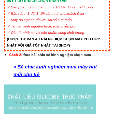
05 LÝ DO KHÁCH CHỌN EBABY.VN
✓ Sản phẩm chính hãng, mới 100%, đúng chất lượng
✓ Bảo hành 1 đổi 1, BH tận nhà cho khách ở xa
✓ Máy đo cực chuẩn với sai số cực thấp
✓ Tư vấn kinh nghiệm hoàn toàn miễn phí
✓ Giá tốt nhất so với sản phẩm cùng chất lượng
(ĐƯỢC TƯ VẤN & TRẢI NGHIỆM CHỌN MÁY PHÙ HỢP
NHẤT VỚI GIÁ TỐT NHẤT TẠI SHOP)
Cách 2:
Đọc bài chia sẻ ki
nh nghiệm chọn mua
> Sẻ chia kinh nghiệm mua máy hút
mũi cho trẻ