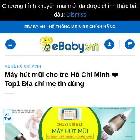
Chương trình khuyến mãi mới đã được chính thức bắt
đầu!
Dismiss
Skip
EBABY.VN - HỆ THỐNG MẸ & BÉ CHÍNH HÃNG
to
content
MẸ BÉ HỒ CHÍ MINH
Máy hút mũi cho trẻ Hồ Chí Minh ❤️️
Top1 Địa chỉ mẹ tin dùng
21
Th6