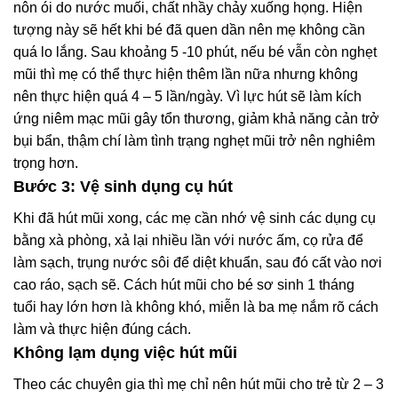
nôn ói do nước muối, chất nhầy chảy xuống họng. Hiện
tượng này sẽ hết khi bé đã quen dần nên mẹ không cần
quá lo lắng. Sau khoảng 5 -10 phút, nếu bé vẫn còn nghẹt
mũi thì mẹ có thể thực hiện thêm lần nữa nhưng không
nên thực hiện quá 4 – 5 lần/ngày. Vì lực hút sẽ làm kích
ứng niêm mạc mũi gây tổn thương, giảm khả năng cản trở
bụi bẩn, thậm chí làm tình trạng nghẹt mũi trở nên nghiêm
trọng hơn.
Bước 3: Vệ sinh dụng cụ hút
Khi đã hút mũi xong, các mẹ cần nhớ vệ sinh các dụng cụ
bằng xà phòng, xả lại nhiều lần với nước ấm, cọ rửa để
làm sạch, trụng nước sôi để diệt khuẩn, sau đó cất vào nơi
cao ráo, sạch sẽ. Cách hút mũi cho bé sơ sinh 1 tháng
tuổi hay lớn hơn là không khó, miễn là ba mẹ nắm rõ cách
làm và thực hiện đúng cách.
Không lạm dụng việc hút mũi
Theo các chuyên gia thì mẹ chỉ nên hút mũi cho trẻ từ 2 – 3