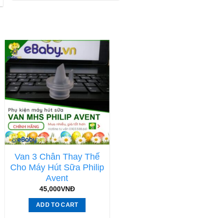
Van 3 Chân Thay Thế
Củ Sạc Máy Hút Sữa
Cho Máy Hút Sữa Philip
Philip Avent
Avent
80,000
VNĐ
45,000
VNĐ
ADD TO CART
ADD TO CART