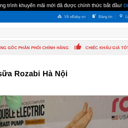
g trình khuyến mãi mới đã được chính thức bắt đầu!
D
Về eBaby.vn
Bảng tin
L
NG GỐC PHÂN PHỐI CHÍNH HÃNG
CHIẾC KHẤU GIÁ TỐ
sữa Rozabi Hà Nội