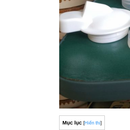
Mục lục
[
Hiển thị
]