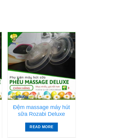
Đệm massage máy hút
Bộ cổ và phễu máy 
sữa Rozabi Deluxe
sữa Rozabi Delux
READ MORE
READ MORE