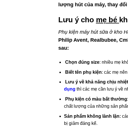
lượng hút của máy, thay đổ
Lưu ý cho
mẹ bé
kh
Phụ kiện máy hút sữa ở kho H
Philip Avent, Realbubee, C
sau:
Chọn đúng size
: nhiều mẹ kh
Biết tên phụ kiện
: các mẹ nên
Lưu ý về khả năng chịu nhiệ
dụng
thì các mẹ cần lưu ý về 
Phụ kiện có màu bất thường
chất lượng của những sản phẩm 
Sản phẩm không lành lặn:
cá
bị giảm đáng kể.