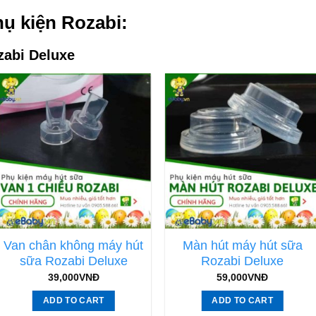
ụ kiện Rozabi:
zabi
Deluxe
Van chân không máy hút
Màn hút máy hút sữa
sữa Rozabi Deluxe
Rozabi Deluxe
39,000
VNĐ
59,000
VNĐ
ADD TO CART
ADD TO CART