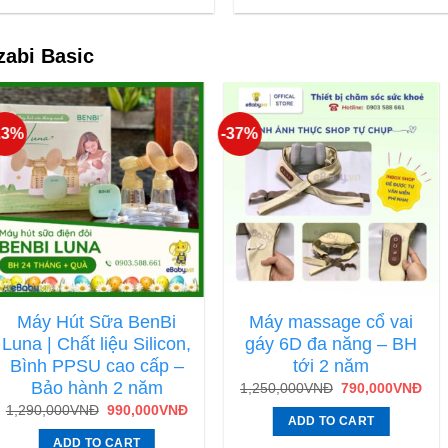
zabi Basic
23%
-37%
Máy Hút Sữa BenBi
Máy massage cổ vai
Luna | Chất liệu Silicon,
gáy 6D đa năng – BH
Bình PPSU cao cấp –
tới 2 năm
Bảo hành 2 năm
1,250,000
VNĐ
790,000
VNĐ
1,290,000
VNĐ
990,000
VNĐ
ADD TO CART
ADD TO CART