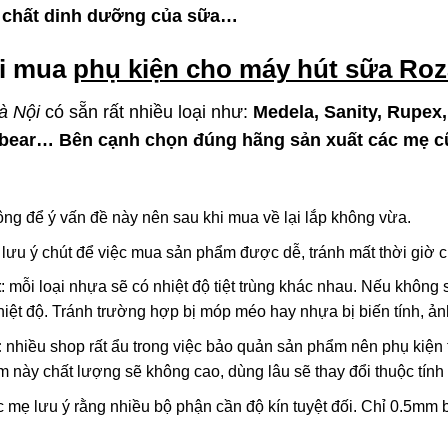
i chất dinh dưỡng của sữa…
i mua
phụ kiện cho máy hút sữa Roza
à Nội
có sẵn rất nhiều loại như:
Medela, Sanity, Rupex
mbear… Bên cạnh chọn đúng hãng sản xuất các mẹ c
ông để ý vấn đề này nên sau khi mua về lại lắp không vừa.
 lưu ý chút để việc mua sản phẩm được dễ, tránh mất thời giờ 
t
: mỗi loại nhựa sẽ có nhiệt độ tiệt trùng khác nhau. Nếu không
nhiệt độ. Tránh trường hợp bị móp méo hay nhựa bị biến tính, 
:
nhiều shop rất ẩu trong việc bảo quản sản phẩm nên phụ kiệ
này chất lượng sẽ không cao, dùng lâu sẽ thay đổi thuộc tính
c mẹ lưu ý rằng nhiều bộ phận cần độ kín tuyệt đối. Chỉ 0.5mm bị