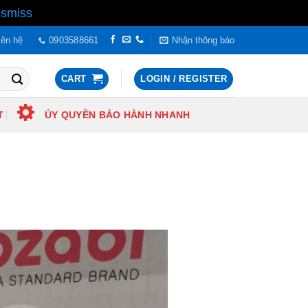
ismiss
iên hệ
0903588661
Nhận thông báo
CART
LOGIN / REGISTER
T
ỦY QUYỀN BẢO HÀNH NHANH