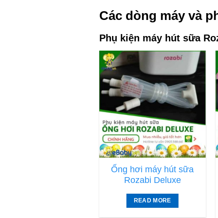
Các dòng máy và ph
Phụ kiện máy hút sữa Ro
rọn bộ phụ kiện cho
Ống hơi máy hút sữa
máy hút sữa Rozabi
Rozabi Deluxe
Deluxe
READ MORE
READ MORE