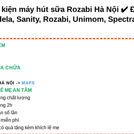
 kiện máy hút sữa Rozabi Hà Nội
✔️ Đ
ela, Sanity, Rozabi, Unimom, Spectr
ỆM
ỬA CHỮA
HÀ NỘI ->
MAPS
Ể MẸ AN TÂM
ng chất lượng
ong 2h
n số lần
 miễn phí
n có quà tặng kèm khích lệ mẹ