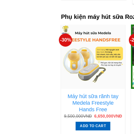
Phụ kiện máy hút sữa Ro
-30%
-
hiệt Kế Đo Nhiệt Độ
Máy hút sữa rãnh tay
Nước, Đo Sữa Chính
Medela Freestyle
Hãng
Hands Free
9,500,000
VNĐ
6,650,000
VNĐ
READ MORE
ADD TO CART