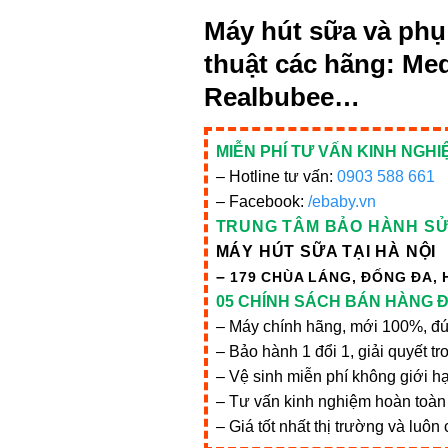
Máy hút sữa và phụ
thuật các hãng: Med
Realbubee…
MIỄN PHÍ TƯ VẤN KINH NGHI
– Hotline tư vấn:
0903 588 661
– Facebook:
/ebaby.vn
TRUNG TÂM BẢO HÀNH S
MÁY HÚT SỮA TẠI HÀ NỘI
–
179 CHÙA LÁNG, ĐỐNG ĐA, 
05 CHÍNH SÁCH BÁN HÀNG Đ
– Máy chính hãng, mới 100%, đú
– Bảo hành 1 đổi 1, giải quyết tr
– Vệ sinh miễn phí không giới hạ
– Tư vấn kinh nghiệm hoàn toàn
– Giá tốt nhất thị trường và luô